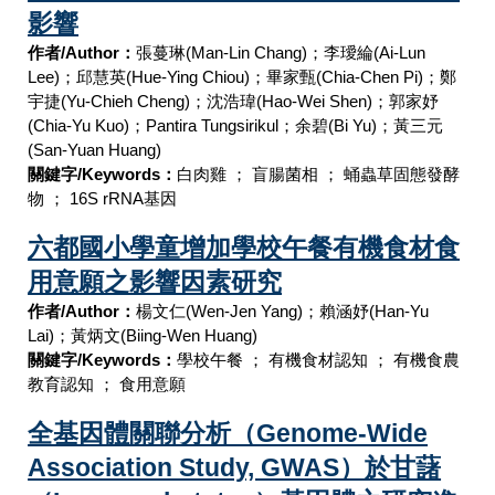
影響
作者/Author：
張蔓琳
(Man-Lin Chang)
；李璦綸
(Ai-Lun
Lee)
；邱慧英
(Hue-Ying Chiou)
；畢家甄
(Chia-Chen Pi)
；鄭
宇捷
(Yu-Chieh Cheng)
；沈浩瑋
(Hao-Wei Shen)
；郭家妤
(Chia-Yu Kuo)
；
Pantira Tungsirikul
；余碧
(Bi Yu)
；黃三元
(San-Yuan Huang)
關鍵字/Keywords：
白肉雞
；
盲腸菌相
；
蛹蟲草固態發酵
物
；
16S rRNA
基因
六都國小學童增加學校午餐有機食材食
用意願之影響因素研究
作者/Author：
楊文仁
(Wen-Jen Yang)
；賴涵妤
(Han-Yu
Lai)
；黃炳文
(Biing-Wen Huang)
關鍵字/Keywords：
學校午餐
；
有機食材認知
；
有機食農
教育認知
；
食用意願
全基因體關聯分析（Genome-Wide
Association Study, GWAS）於甘藷