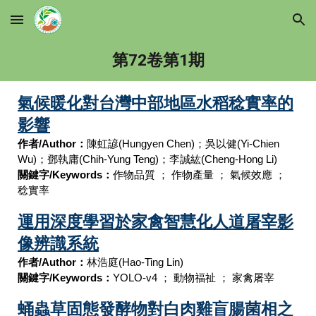
Skip to main content
Skip to navigation
第7
2
卷第
1
期
氣候暖化對台灣中部地區水稻稔實率的
影響
作者/Author：
陳虹諺
(Hungyen Chen)
；吳以健
(Yi-Chien
Wu)
；鄧執庸
(Chih-Yung Teng)
；李誠紘
(Cheng-Hong Li)
關鍵字/Keywords：
作物品質
；
作物產量
；
氣候效應
；
稔實率
運用深度學習於家禽智慧化人道屠宰影
像辨識系統
作者/Author：
林浩庭
(Hao-Ting Lin)
關鍵字/Keywords：
YOLO-v4
；
動物福祉
；
家禽屠宰
蛹蟲草固態發酵物對白肉雞盲腸菌相之