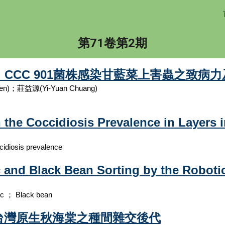
ip to main content
Skip to navigat
第7
1
卷第
2
期
opliae）CCC 901菌株感染甘藍菜上害蟲之
en)；莊益源(Yi-Yuan Chuang)
 the Coccidiosis Prevalence in Layers 
idiosis prevalence
ic and Black Bean Sorting by the Roboti
ic ； Black bean
台灣原生秋海棠之種間雜交後代