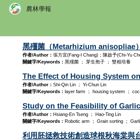
農林學報
Sk
黑殭菌（Metarhizium anis
作者/Author：
張方宜(Fang-I Chang)；陳啟予(Chi-Yu Ch
關鍵字/Keywords：
黑殭菌 ； 芽生孢子 ； 雙相培養
The Effect of Housing System on
作者/Author：
Shi-Qin Lin ； Yi-Chun Lin
關鍵字/Keywords：
layer farm ； housing system ； cocc
Study on the Feasibility of Garl
作者/Author：
Hsiang-En Tseng ； Hao-Ting Lin
關鍵字/Keywords：
Robotic arm ； Grain sorting ； Garl
利用胚拯救技術創造球根秋海棠與