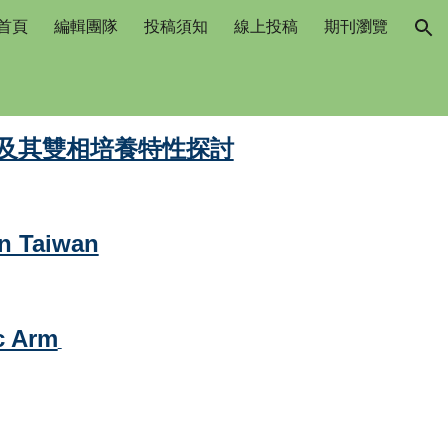
首頁
編輯團隊
投稿須知
線上投稿
期刊瀏覽
ion
致病力及其雙相培養特性探討
in Taiwan
c Arm