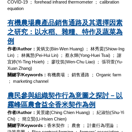
COVID-19
；
forehead infrared thermometer
；
calibration
equation
有機農場農產品銷售通路及其選擇因素
之研究：以水稻、雜糧、特作及蔬菜為
例
作者/Author：
黃炳文
(Biin-Wen Huang)
；
林秀霙
(Shiow-Ing
Lin)
；
林佩慧
(Pei-Hui Lin)
；
蔡永輝
(Yong-Huei Tsai)
；
謝
宜婷
(Yi-Ting Hsieh)
；
廖玟筑
(Wen-Chu Liao)
；
張羽萱
(Yu-
Xuan Zhang)
關鍵字/Keywords：
有機農場
；
銷售通路
；
Organic farm
；
marketing channel
農民參與組織契作行為意圖之探討－以
霧峰區農會益全香米契作為例
作者/Author：
黃景建
(Ching Chien Huang)
；
紀淑怡
(Shu-Yi
Chi)
；
簡立賢
(Li-Hsien Chien)
關鍵字/Keywords：
香米契作
；
農會
；
計畫行為理論
；