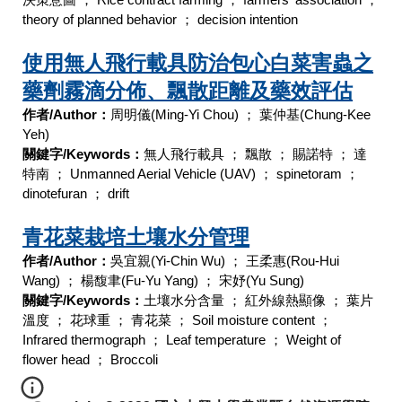
決策意圖
；
Rice contract farming
；
farmers' association
；
theory of planned behavior
；
decision intention
使用無人飛行載具防治包心白菜害蟲之
藥劑霧滴分佈、飄散距離及藥效評估
作者/Author：
周明儀
(Ming-Yi Chou)
；
葉仲基
(Chung-Kee
Yeh)
關鍵字/Keywords：
無人飛行載具
；
飄散
；
賜諾特
；
達
特南
；
Unmanned Aerial Vehicle (UAV)
；
spinetoram
；
dinotefuran
；
drift
青花菜栽培土壤水分管理
作者/Author：
吳宜親
(Yi-Chin Wu)
；
王柔惠
(Rou-Hui
Wang)
；
楊馥聿
(Fu-Yu Yang)
；
宋妤
(Yu Sung)
關鍵字/Keywords：
土壤水分含量
；
紅外線熱顯像
；
葉片
溫度
；
花球重
；
青花菜
；
Soil moisture content
；
Infrared thermograph
；
Leaf temperature
；
Weight of
flower head
；
Broccoli