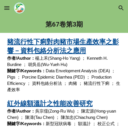
Skip to main content
Skip to navigation
第67卷第
3
期
豬流行性下痢對肉豬市場生產效率之影
響－資料包絡分析法之應用
作者/Author：
楊上禾
(Shang-Ho Yang)
；
Kenneth H.
Burdine
；
胡吳岳
(Wu-Yueh Hu)
關鍵字/Keywords：
Data Envelopment Analysis (DEA)
；
Pigs
；
Porcine Epidemic Diarrhea (PED)
；
Production
Efficiency
；
資料包絡分析法
；
肉豬
；
豬流行性下痢
；
生
產效率
紅外線額溫計之性能改善研究
作者/Author：
吳宗儒
(Zong-Ru Wu)
；
陳宏源
(Hong-yuan
Chen)
；
陳濤
(Tau Chen)
；
陳加忠
(Chiachung Chen)
關鍵字/Keywords：
新型冠狀病毒
；
額溫計
；
校正公式
；